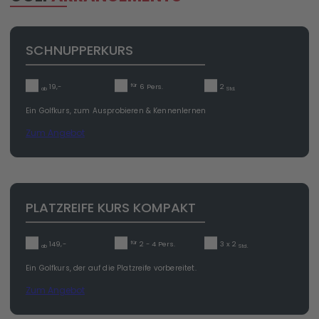
SCHNUPPERKURS
für
19,-
6 Pers.
2
ab
Std.
Ein Golfkurs, zum Ausprobieren & Kennenlernen
Zum Angebot
PLATZREIFE KURS KOMPAKT
für
149,-
2 - 4 Pers.
3 x 2
ab
Std.
Ein Golfkurs, der auf die Platzreife vorbereitet.
Zum Angebot