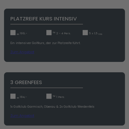
PLATZREIFE KURS INTENSIV
für
199,-
2 - 4 Pers.
5 x 1,5
ab
Std.
Ein intensiver Golfkurs, der zur Platzreife führt.
Zum Angebot
3 GREENFEES
für
184,-
1 Pers.
ab
1x Golfclub Garmisch, Oberau & 2x Golfclub Werdenfels
Zum Angebot