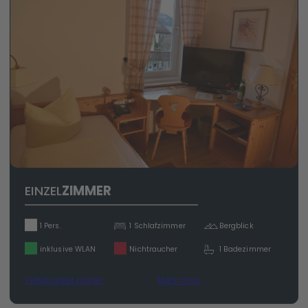
EINZEL
ZIMMER
1 Pers.
1 Schlafzimmer
Bergblick
inklusive WLAN
Nichtraucher
1 Badezimmer
Verfübarkeit prüfen
Mehr Infos