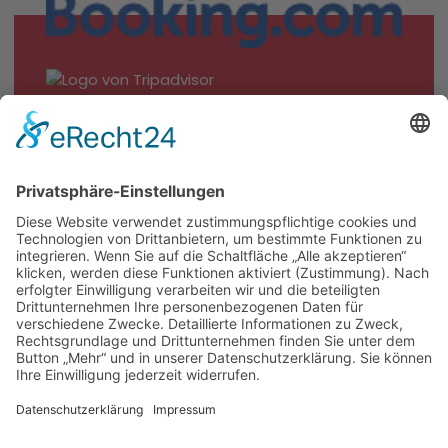
© seit 2024 bei Hotel Gästehaus Maria
Impressum
Kontakt
Datenschutzbestimmungen
Cookie-Einstellungen
Konzeption, Design & Umsetzung bei
MTS Omnii.de - Digital- &
Werbeagentur