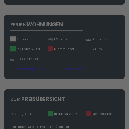
FERIEN
WOHNUNGEN
2+ Pers.
1 Schlafzimmer
Bergblick
2
inklusive WLAN
Nichtraucher
50+ m
1 Badezimmer
Verfübarkeit prüfen
Mehr Infos
ZUR
PREISÜBERSICHT
Bergblick
inklusive WLAN
Nichtraucher
Hier finden Sie alle Preise im Überblick.