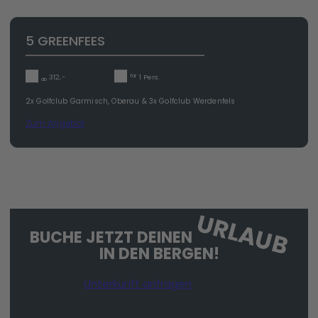
5 GREENFEES
für
312,-
1 Pers.
ab
2x Golfclub Garmisch, Oberau & 3x Golfclub Werdenfels
Zum Angebot
URLAUB
BUCHE JETZT DEINEN
IN DEN BERGEN!
Unterkunft anfragen