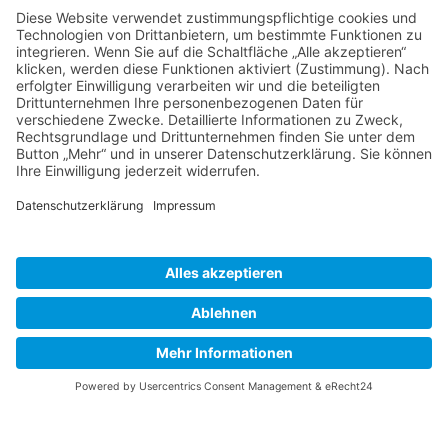
© seit 2024 bei Hotel Gästehaus Maria
Impressum
Kontakt
Datenschutzbestimmungen
Cookie-Einstellungen
Konzeption, Design & Umsetzung bei
MTS Omnii.de - Digital- &
Werbeagentur