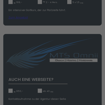
für
199,-
2 - 4 Pers.
5 x 1,5
ab
Std.
Ein intensiver Golfkurs, der zur Platzreife führt.
Zum Angebot
AUCH EINE WEBSEITE?
950,-
ab 40
ab
Std.
Kontaktaufnahme zu der Agentur dieser Seite.